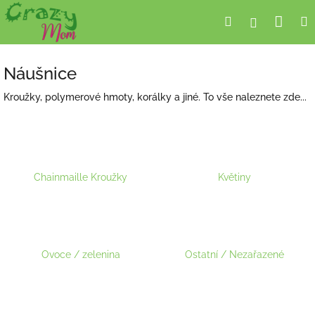
Přejít
Nák
Hledat
Přihlášení
na
obsah
koší
Náušnice
Kroužky, polymerové hmoty, korálky a jiné. To vše naleznete zde...
Chainmaille Kroužky
Květiny
Ovoce / zelenina
Ostatní / Nezařazené