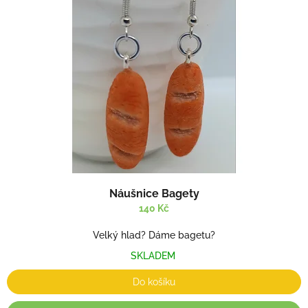
i
t
s
ů
p
r
o
d
u
k
t
ů
Náušnice Bagety
140 Kč
Velký hlad? Dáme bagetu?
SKLADEM
Do košíku