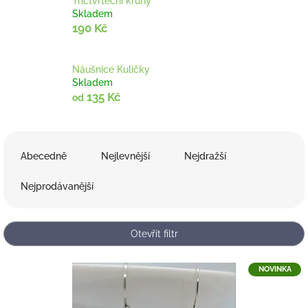
Tříčtvrteční kruhy
Skladem
190 Kč
Náušnice Kuličky
Skladem
135 Kč
od
Ř
a
Abecedně
Nejlevnější
Nejdražší
z
e
Nejprodávanější
n
í
p
Otevřít filtr
r
o
V
NOVINKA
d
ý
u
p
k