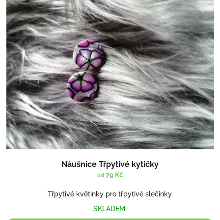
Náušnice Třpytivé kytičky
79 Kč
od
Třpytivé květinky pro třpytivé slečinky.
SKLADEM