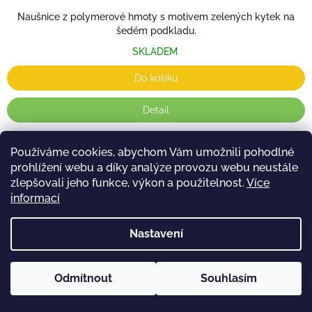
Naušnice z polymerové hmoty s motivem zelených kytek na
šedém podkladu.
SKLADEM
Do košíku
Detail
Používáme cookies, abychom Vám umožnili pohodlné
4
položek celkem
O
prohlížení webu a díky analýze provozu webu neustále
v
zlepšovali jeho funkce, výkon a použitelnost.
Více
l
informací
Dárek zdarma
á
Ke každé objednávce
d
a
Nastavení
c
í
Z
p
á
Copyright 2026
Crazy mom
. Všechna práva vyhrazena.
Odmítnout
Souhlasím
Vytvořil Shoptet
r
p
Upravit nastavení cookies
v
a