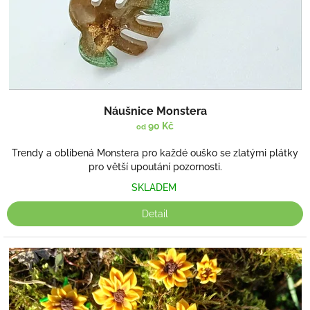
u
k
t
ů
Náušnice Monstera
90 Kč
od
Trendy a oblíbená Monstera pro každé ouško se zlatými plátky
pro větší upoutání pozornosti.
SKLADEM
Detail