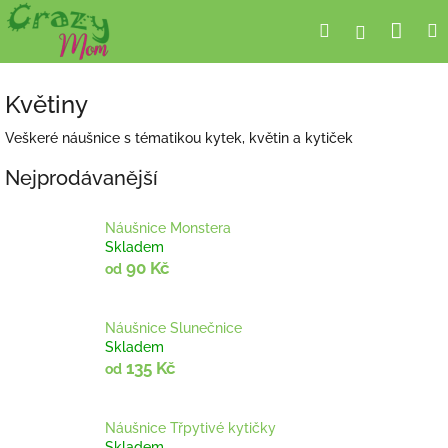
Přejít
Nák
Hledat
Přihlášení
na
obsah
koší
Květiny
Veškeré náušnice s tématikou kytek, květin a kytiček
Nejprodávanější
Náušnice Monstera
Skladem
90 Kč
od
Náušnice Slunečnice
Skladem
135 Kč
od
Náušnice Třpytivé kytičky
Skladem