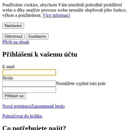
Používáme cookies, abychom Vám umožnili pohodlné prohlížení
webu a díky analýze provozu webu neustále zlepšovali jeho funkce,
výkon a použitelnost.
Více informací
Nastavení
Odmítnout
Souhlasím
Přejít na obsah
Přihlášení k vašemu účtu
E-mail
Heslo
Nemůžete vyplnit toto pole
Přihlásit se
Nová registrace
Zapomenuté heslo
Pokračovat do košíku
Co potřebujete najít?