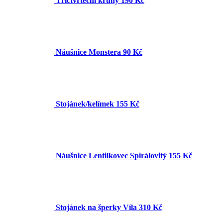
Tříčtvrteční kruhy
190 Kč
Náušnice Monstera
90 Kč
Stojánek/kelímek
155 Kč
Náušnice Lentilkovec Spirálovitý
155 Kč
Stojánek na šperky Víla
310 Kč