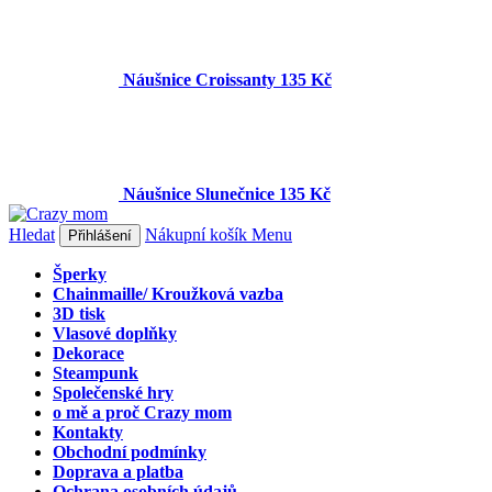
Náušnice Croissanty
135 Kč
Náušnice Slunečnice
135 Kč
Hledat
Nákupní košík
Menu
Přihlášení
Šperky
Chainmaille/ Kroužková vazba
3D tisk
Vlasové doplňky
Dekorace
Steampunk
Společenské hry
o mě a proč Crazy mom
Kontakty
Obchodní podmínky
Doprava a platba
Ochrana osobních údajů