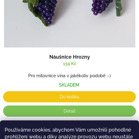
Náušnice Hrozny
159 Kč
Pro milovnice vína v jakékoliv podobě :-)
SKLADEM
Do košíku
Detail
Používáme cookies, abychom Vám umožnili pohodlné
2
položek celkem
O
prohlížení webu a díky analýze provozu webu neustále