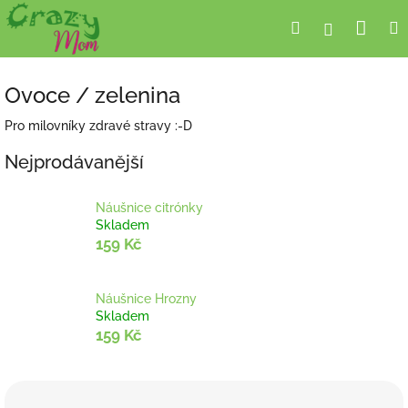
Přejít
Nák
Hledat
Přihlášení
na
obsah
koší
Ovoce / zelenina
Pro milovníky zdravé stravy :-D
Nejprodávanější
Náušnice citrónky
Skladem
159 Kč
Náušnice Hrozny
Skladem
159 Kč
Ř